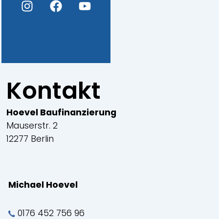
n
a
o
s
c
u
t
e
t
a
b
u
g
o
b
r
o
e
Kontakt
a
k
m
Hoevel Baufinanzierung
Mauserstr. 2
12277 Berlin
Michael Hoevel
0176 452 756 96